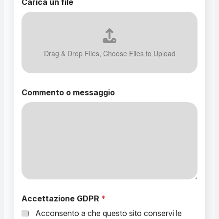
Carica un file
o
m
e
s
s
a
Drag & Drop Files,
Choose Files to Upload
g
g
i
o
Commento o messaggio
Accettazione GDPR
*
Acconsento a che questo sito conservi le