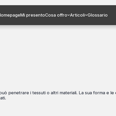
Homepage
Mi presento
Cosa offro
Articoli
Glossario
uò penetrare i tessuti o altri materiali. La sua forma e le
ati.