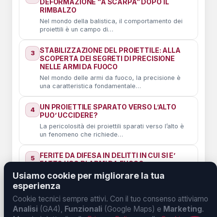
DEFORMAZIONE “A SCARPA” DOPO IL
RIMBALZO
Nel mondo della balistica, il comportamento dei
proiettili è un campo di…
STABILIZZAZIONE DEL PROIETTILE: ALLA
3
SCOPERTA DEI SEGRETI DI PRECISIONE
NELLE ARMI DA FUOCO
Nel mondo delle armi da fuoco, la precisione è
una caratteristica fondamentale…
UN PROIETTILE SPARATO VERSO L’ALTO
4
PUO’ UCCIDERE?
La pericolosità dei proiettili sparati verso l’alto è
un fenomeno che richiede…
FERITE DA DIFESA IN DELITTI IN CUI SI E’
5
FATTO USO DI ARMI DA FUOCO
Usiamo cookie per migliorare la tua
Analisi Forense delle Ferite da Difesa nei Cadaveri:
Risolvere il Mistero della…
esperienza
Cookie tecnici sempre attivi. Con il tuo consenso attiviamo
IL CASO POZZOLO: ANALISI TECNICA DEL
6
Analisi
(GA4),
Funzionali
(Google Maps) e
Marketing
.
MINI-REVOLVER