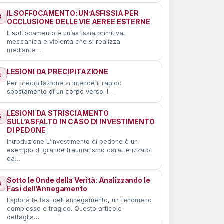
IL SOFFOCAMENTO: UN’ASFISSIA PER
3
OCCLUSIONE DELLE VIE AEREE ESTERNE
Il soffocamento è un’asfissia primitiva,
meccanica e violenta che si realizza
mediante…
LESIONI DA PRECIPITAZIONE
4
Per precipitazione si intende il rapido
spostamento di un corpo verso il…
LESIONI DA STRISCIAMENTO
5
SULL’ASFALTO IN CASO DI INVESTIMENTO
DI PEDONE
Introduzione L’investimento di pedone è un
esempio di grande traumatismo caratterizzato
da…
Sotto le Onde della Verità: Analizzando le
6
Fasi dell’Annegamento
Esplora le fasi dell'annegamento, un fenomeno
complesso e tragico. Questo articolo
dettaglia…