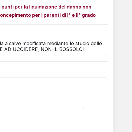
 punti per la liquidazione del danno non
oncepimento per i parenti di I° e II° grado
ola a salve modificata mediante lo studio delle
TTILE AD UCCIDERE, NON IL BOSSOLO!