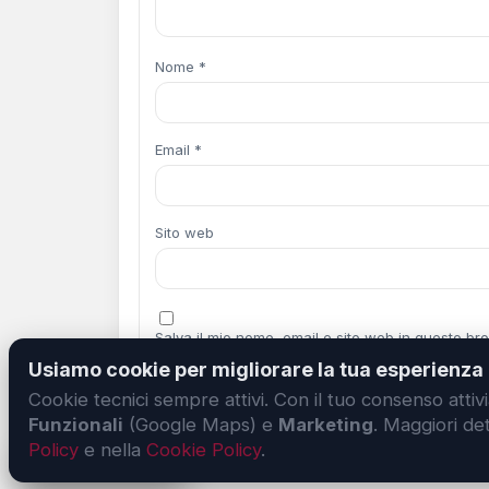
Nome
*
Email
*
Sito web
Salva il mio nome, email e sito web in questo b
Usiamo cookie per migliorare la tua esperienza
Cookie tecnici sempre attivi. Con il tuo consenso atti
Funzionali
(Google Maps) e
Marketing
. Maggiori det
Policy
e nella
Cookie Policy
.
Impostazioni privacy