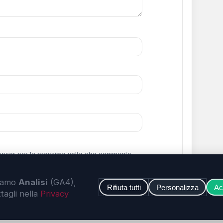
rowser per la prossima volta che commento.
viamo
Analisi
(GA4),
Rifiuta tutti
Personalizza
Acc
tagli nella
Privacy