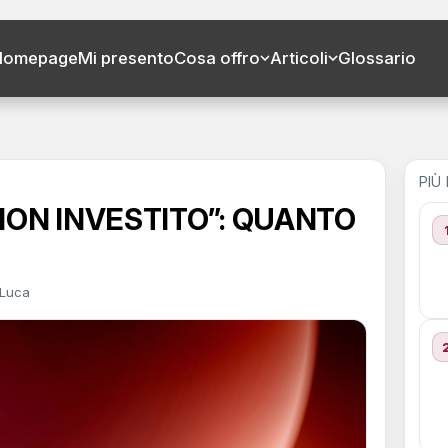
Homepage
Mi presento
Cosa offro
Articoli
Glossario
PIÙ
NON INVESTITO”: QUANTO
 Luca