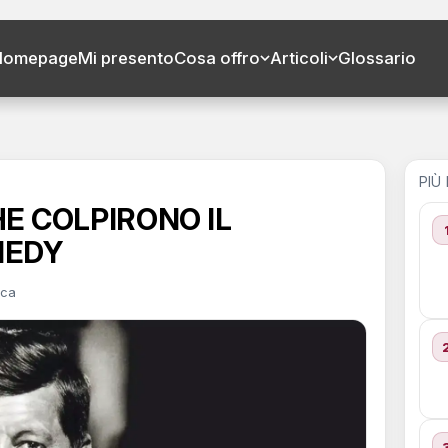
Homepage
Mi presento
Cosa offro
Articoli
Glossario
PIÙ
CHE COLPIRONO IL
NEDY
uca