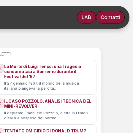
LAB
Contatti
 LETTI
La Morte di Luigi Tenco: una Tragedia
1
consumatasi a Sanremo durante il
Festival del ’67
Il 27 gennaio 1967, il mondo della musica
italiana piangeva la perdita…
IL CASO POZZOLO: ANALISI TECNICA DEL
2
MINI-REVOLVER
Il deputato Emanuele Pozzolo, eletto in Fratelli
d’Italia e sospeso dal partito…
TENTATO OMICIDIO DI DONALD TRUMP
3