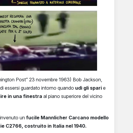
ashington Post” 23 novembre 1963) Bob Jackson,
e di essersi guardato intorno quando
udì gli spari
e
re in una finestra
al piano superiore del vicino
 rinvenuto un
fucile Mannlicher Carcano modello
e C2766, costruito in Italia nel 1940.