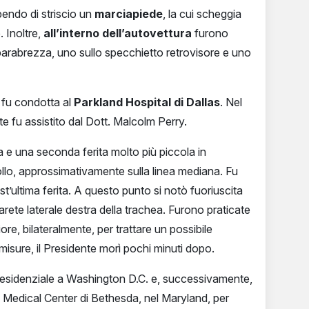
lpendo di striscio un
marciapiede
, la cui scheggia
 Inoltre,
all’interno dell’autovettura
furono
parabrezza, uno sullo specchietto retrovisore e uno
 fu condotta al
Parkland Hospital di Dallas
. Nel
e fu assistito dal Dott. Malcolm Perry.
sta e una seconda ferita molto più piccola in
ollo, approssimativamente sulla linea mediana. Fu
ultima ferita. A questo punto si notò fuoriuscita
parete laterale destra della trachea. Furono praticate
iore, bilateralmente, per trattare un possibile
sure, il Presidente morì pochi minuti dopo.
 presidenziale a Washington D.C. e, successivamente,
 Medical Center di Bethesda, nel Maryland, per