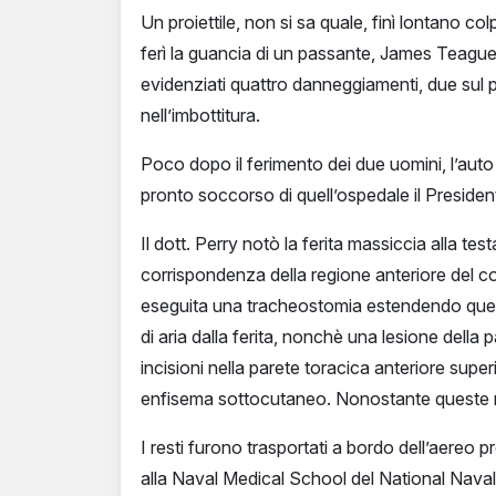
Un proiettile, non si sa quale, finì lontano co
ferì la guancia di un passante, James Teague.
evidenziati quattro danneggiamenti, due sul 
nell’imbottitura.
Poco dopo il ferimento dei due uomini, l’auto
pronto soccorso di quell’ospedale il President
Il dott. Perry notò la ferita massiccia alla te
corrispondenza della regione anteriore del c
eseguita una tracheostomia estendendo quest’
di aria dalla ferita, nonchè una lesione della 
incisioni nella parete toracica anteriore super
enfisema sottocutaneo. Nonostante queste mi
I resti furono trasportati a bordo dell’aereo
alla Naval Medical School del National Naval